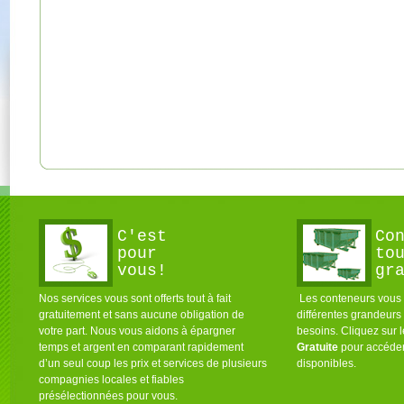
C'est
Co
pour
to
vous!
gr
Nos services vous sont offerts tout à fait
Les conteneurs vous s
gratuitement et sans aucune obligation de
différentes grandeurs
votre part. Nous vous aidons à épargner
besoins. Cliquez sur 
temps et argent en comparant rapidement
Gratuite
pour accéder
d’un seul coup les prix et services de plusieurs
disponibles.
compagnies locales et fiables
présélectionnées pour vous.