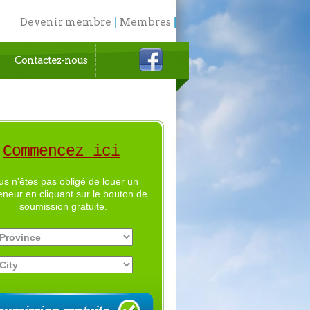
Devenir membre
|
Membres
|
English
Contactez-nous
Commencez ici
us n'êtes pas obligé de louer un
eneur en cliquant sur le bouton de
soumission gratuite.