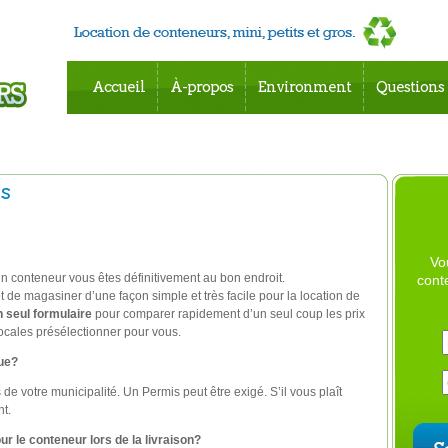
Accueil
À-propos
Environment
Questions
es
Vo
un conteneur vous êtes définitivement au bon endroit.
cont
de magasiner d’une façon simple et très facile pour la location de
n seul formulaire
pour comparer rapidement d’un seul coup les prix
ocales présélectionner pour vous.
rue?
e votre municipalité. Un Permis peut être exigé. S’il vous plaît
nt.
r le conteneur lors de la livraison?