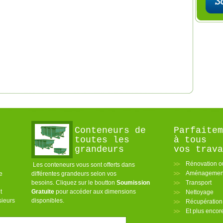
Conteneurs de
Parfaitem
toutes les
à tous
grandeurs
vos trava
Rénovation o
Les conteneurs vous sont offerts dans
Aménagement
e
différentes grandeurs selon vos
besoins. Cliquez sur le boutton
Soumission
Transport
t
Gratuite
pour accéder aux dimensions
Nettoyage
sieurs
disponibles.
Récupération
Et plus enco