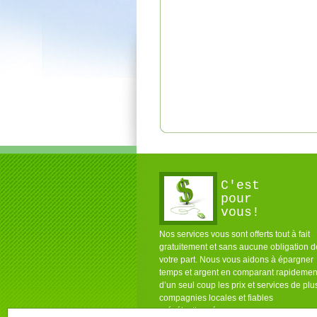
C'est
pour
vous!
Nos services vous sont offerts tout à fait
gratuitement et sans aucune obligation d
votre part. Nous vous aidons à épargner
temps et argent en comparant rapidemen
d’un seul coup les prix et services de plu
compagnies locales et fiables
présélectionnées pour vous.