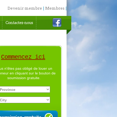
Devenir membre
|
Membres
|
English
Contactez-nous
Commencez ici
us n'êtes pas obligé de louer un
eneur en cliquant sur le bouton de
soumission gratuite.