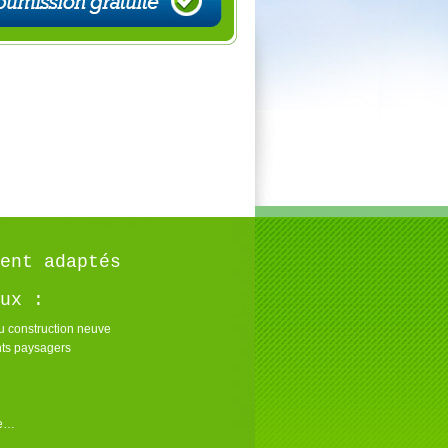
ent adaptés
ux :
u construction neuve
s paysagers
re…