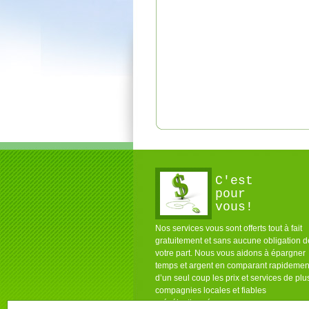
C'est
pour
vous!
Nos services vous sont offerts tout à fait
gratuitement et sans aucune obligation d
votre part. Nous vous aidons à épargner
temps et argent en comparant rapidemen
d’un seul coup les prix et services de plu
compagnies locales et fiables
présélectionnées pour vous.