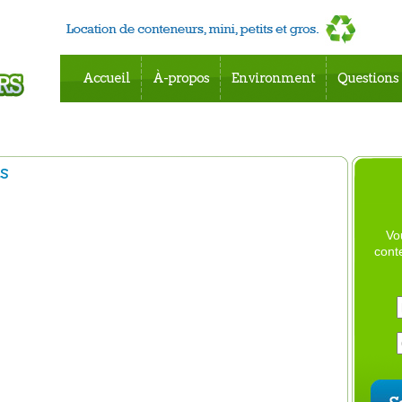
Accueil
À-propos
Environment
Questions
s
Vo
cont