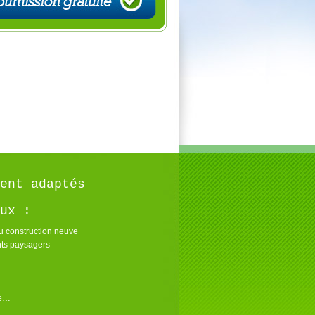
ent adaptés
ux :
u construction neuve
s paysagers
re…