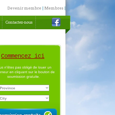
Devenir membre
|
Membres
|
English
Contactez-nous
Commencez ici
us n'êtes pas obligé de louer un
eneur en cliquant sur le bouton de
soumission gratuite.