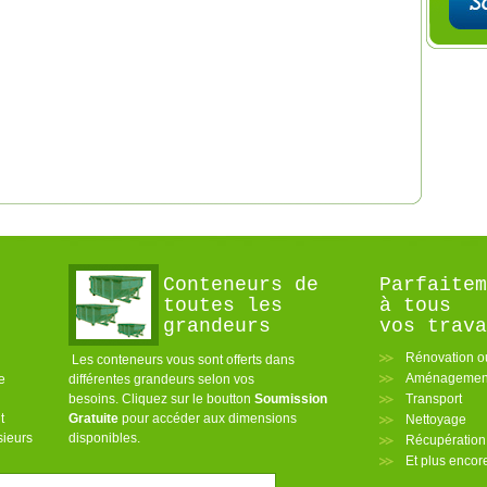
Conteneurs de
Parfaitem
toutes les
à tous
grandeurs
vos trava
Rénovation o
Les conteneurs vous sont offerts dans
Aménagement
e
différentes grandeurs selon vos
besoins. Cliquez sur le boutton
Soumission
Transport
t
Gratuite
pour accéder aux dimensions
Nettoyage
sieurs
disponibles.
Récupération
Et plus enco