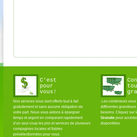
C'est
Co
pour
to
vous!
gr
Nos services vous sont offerts tout à fait
Les conteneurs vous s
gratuitement et sans aucune obligation de
différentes grandeurs
votre part. Nous vous aidons à épargner
besoins. Cliquez sur 
temps et argent en comparant rapidement
Gratuite
pour accéder
d’un seul coup les prix et services de plusieurs
disponibles.
compagnies locales et fiables
présélectionnées pour vous.