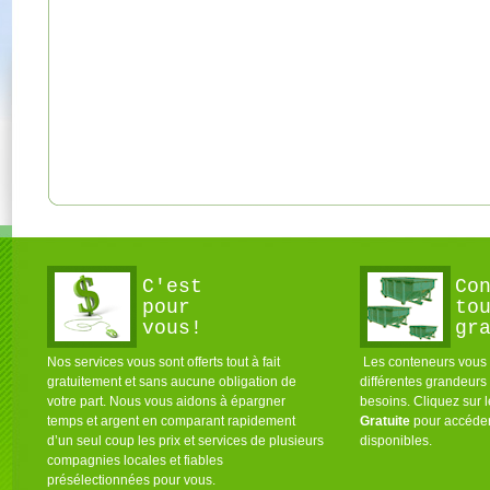
C'est
Co
pour
to
vous!
gr
Nos services vous sont offerts tout à fait
Les conteneurs vous s
gratuitement et sans aucune obligation de
différentes grandeurs
votre part. Nous vous aidons à épargner
besoins. Cliquez sur 
temps et argent en comparant rapidement
Gratuite
pour accéder
d’un seul coup les prix et services de plusieurs
disponibles.
compagnies locales et fiables
présélectionnées pour vous.