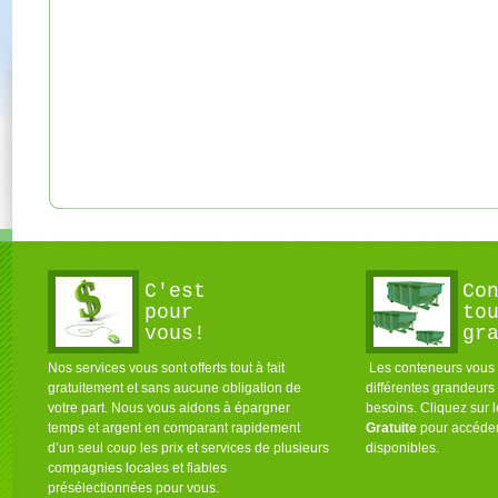
C'est
Co
pour
to
vous!
gr
Nos services vous sont offerts tout à fait
Les conteneurs vous s
gratuitement et sans aucune obligation de
différentes grandeurs
votre part. Nous vous aidons à épargner
besoins. Cliquez sur 
temps et argent en comparant rapidement
Gratuite
pour accéder
d’un seul coup les prix et services de plusieurs
disponibles.
compagnies locales et fiables
présélectionnées pour vous.