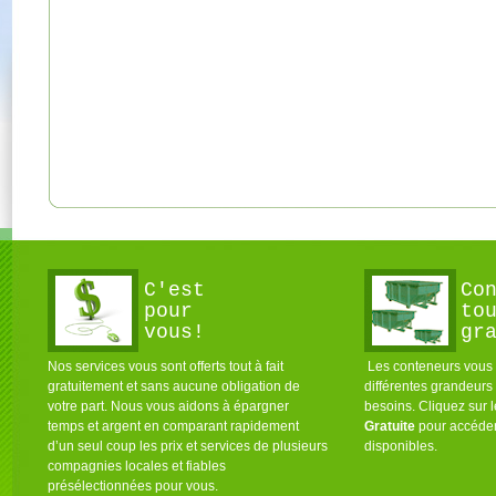
C'est
Co
pour
to
vous!
gr
Nos services vous sont offerts tout à fait
Les conteneurs vous s
gratuitement et sans aucune obligation de
différentes grandeurs
votre part. Nous vous aidons à épargner
besoins. Cliquez sur 
temps et argent en comparant rapidement
Gratuite
pour accéder
d’un seul coup les prix et services de plusieurs
disponibles.
compagnies locales et fiables
présélectionnées pour vous.