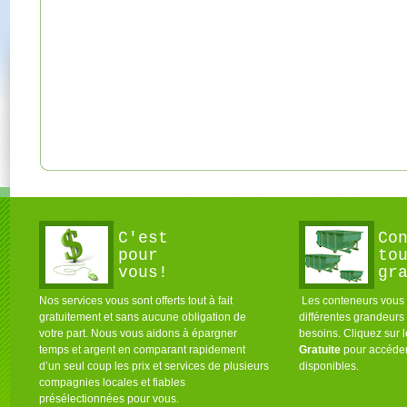
C'est
Co
pour
to
vous!
gr
Nos services vous sont offerts tout à fait
Les conteneurs vous s
gratuitement et sans aucune obligation de
différentes grandeurs
votre part. Nous vous aidons à épargner
besoins. Cliquez sur 
temps et argent en comparant rapidement
Gratuite
pour accéder
d’un seul coup les prix et services de plusieurs
disponibles.
compagnies locales et fiables
présélectionnées pour vous.