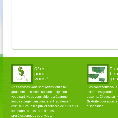
C'est
Co
pour
to
vous!
gr
Nos services vous sont offerts tout à fait
Les conteneurs vous s
gratuitement et sans aucune obligation de
différentes grandeurs
votre part. Nous vous aidons à épargner
besoins. Cliquez sur 
temps et argent en comparant rapidement
Gratuite
pour accéder
d’un seul coup les prix et services de plusieurs
disponibles.
compagnies locales et fiables
présélectionnées pour vous.