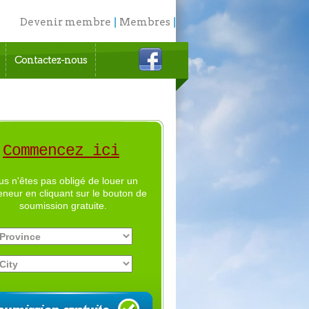
Devenir membre
|
Membres
|
English
Contactez-nous
Commencez ici
us n'êtes pas obligé de louer un
eneur en cliquant sur le bouton de
soumission gratuite.