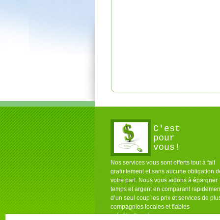
C'est
pour
vous!
Nos services vous sont offerts tout à fait
gratuitement et sans aucune obligation d
votre part. Nous vous aidons à épargner
temps et argent en comparant rapidemen
d’un seul coup les prix et services de plu
compagnies locales et fiables
présélectionnées pour vous.