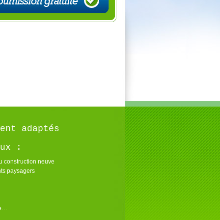
ent adaptés
ux :
u construction neuve
s paysagers
re…