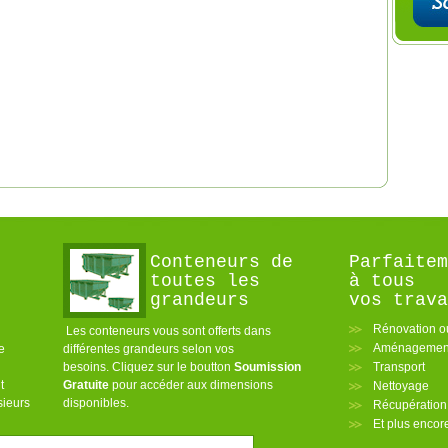
Conteneurs de
Parfaitem
toutes les
à tous
grandeurs
vos trava
Rénovation o
Les conteneurs vous sont offerts dans
Aménagement
e
différentes grandeurs selon vos
besoins. Cliquez sur le boutton
Soumission
Transport
t
Gratuite
pour accéder aux dimensions
Nettoyage
sieurs
disponibles.
Récupération
Et plus enco