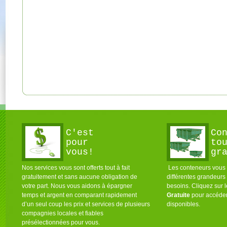
C'est
Co
pour
to
vous!
gr
Nos services vous sont offerts tout à fait
Les conteneurs vous s
gratuitement et sans aucune obligation de
différentes grandeurs
votre part. Nous vous aidons à épargner
besoins. Cliquez sur 
temps et argent en comparant rapidement
Gratuite
pour accéder
d’un seul coup les prix et services de plusieurs
disponibles.
compagnies locales et fiables
présélectionnées pour vous.