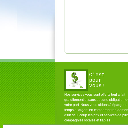
C'est
pour
vous!
Nos services vous sont offerts tout à fait
gratuitement et sans aucune obligation d
votre part. Nous vous aidons à épargner
temps et argent en comparant rapidemen
d’un seul coup les prix et services de plu
compagnies locales et fiables
présélectionnées pour vous.