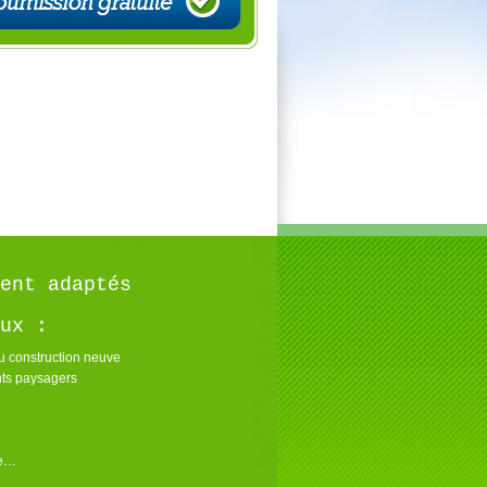
ent adaptés
ux :
u construction neuve
s paysagers
re…