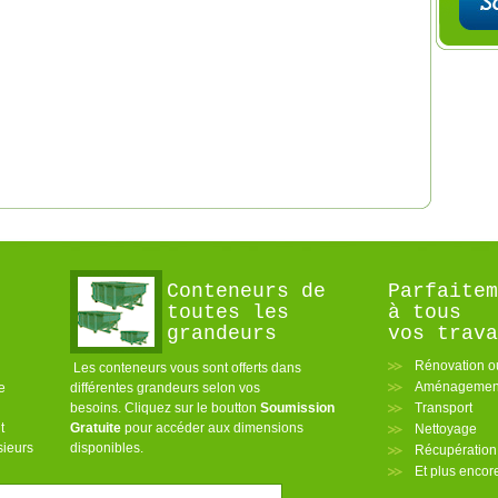
Conteneurs de
Parfaitem
toutes les
à tous
grandeurs
vos trava
Rénovation o
Les conteneurs vous sont offerts dans
Aménagement
e
différentes grandeurs selon vos
besoins. Cliquez sur le boutton
Soumission
Transport
t
Gratuite
pour accéder aux dimensions
Nettoyage
sieurs
disponibles.
Récupération
Et plus enco