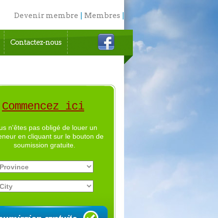
Devenir membre
|
Membres
|
English
Contactez-nous
Commencez ici
us n'êtes pas obligé de louer un
eneur en cliquant sur le bouton de
soumission gratuite.