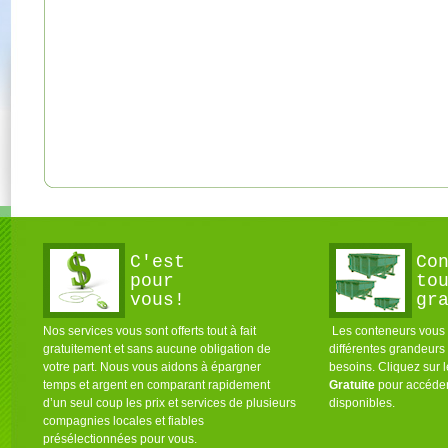
C'est
Co
pour
to
vous!
gr
Nos services vous sont offerts tout à fait
Les conteneurs vous s
gratuitement et sans aucune obligation de
différentes grandeurs
votre part. Nous vous aidons à épargner
besoins. Cliquez sur 
temps et argent en comparant rapidement
Gratuite
pour accéder
d’un seul coup les prix et services de plusieurs
disponibles.
compagnies locales et fiables
présélectionnées pour vous.