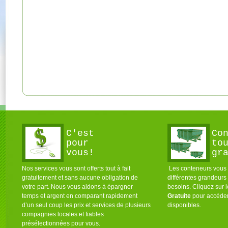
C'est
Co
pour
to
vous!
gr
Nos services vous sont offerts tout à fait
Les conteneurs vous s
gratuitement et sans aucune obligation de
différentes grandeurs
votre part. Nous vous aidons à épargner
besoins. Cliquez sur 
temps et argent en comparant rapidement
Gratuite
pour accéder
d’un seul coup les prix et services de plusieurs
disponibles.
compagnies locales et fiables
présélectionnées pour vous.