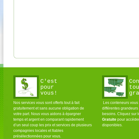
C'est
Co
pour
to
vous!
gr
Nos services vous sont offerts tout à fait
Les conteneurs vous s
gratuitement et sans aucune obligation de
différentes grandeurs
votre part. Nous vous aidons à épargner
besoins. Cliquez sur 
temps et argent en comparant rapidement
Gratuite
pour accéder
d’un seul coup les prix et services de plusieurs
disponibles.
compagnies locales et fiables
présélectionnées pour vous.