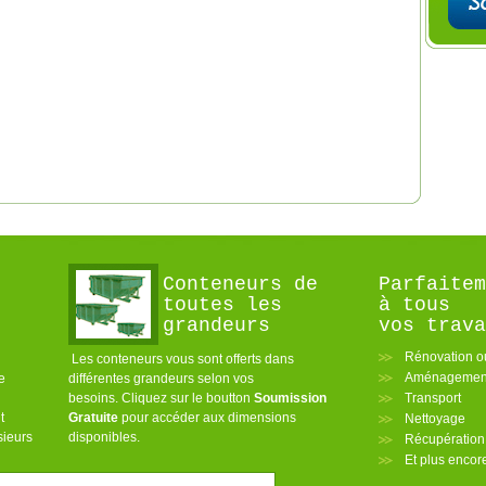
Conteneurs de
Parfaitem
toutes les
à tous
grandeurs
vos trava
Rénovation o
Les conteneurs vous sont offerts dans
Aménagement
e
différentes grandeurs selon vos
besoins. Cliquez sur le boutton
Soumission
Transport
t
Gratuite
pour accéder aux dimensions
Nettoyage
sieurs
disponibles.
Récupération
Et plus enco