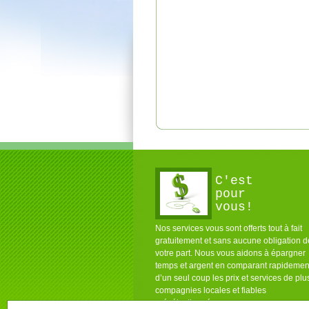
C'est
pour
vous!
Nos services vous sont offerts tout à fait
gratuitement et sans aucune obligation d
votre part. Nous vous aidons à épargner
temps et argent en comparant rapidemen
d’un seul coup les prix et services de plu
compagnies locales et fiables
présélectionnées pour vous.