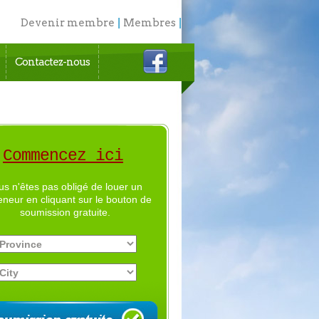
Devenir membre
|
Membres
|
English
Contactez-nous
Commencez ici
us n'êtes pas obligé de louer un
eneur en cliquant sur le bouton de
soumission gratuite.