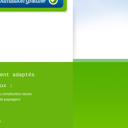
ent adaptés
ux :
u construction neuve
s paysagers
re…