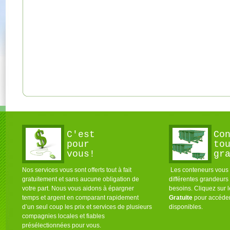
C'est
Co
pour
to
vous!
gr
Nos services vous sont offerts tout à fait
Les conteneurs vous s
gratuitement et sans aucune obligation de
différentes grandeurs
votre part. Nous vous aidons à épargner
besoins. Cliquez sur 
temps et argent en comparant rapidement
Gratuite
pour accéder
d’un seul coup les prix et services de plusieurs
disponibles.
compagnies locales et fiables
présélectionnées pour vous.