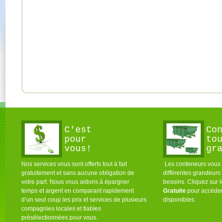
C'est
Co
pour
to
vous!
gr
Nos services vous sont offerts tout à fait
Les conteneurs vous s
gratuitement et sans aucune obligation de
différentes grandeurs
votre part. Nous vous aidons à épargner
besoins. Cliquez sur 
temps et argent en comparant rapidement
Gratuite
pour accéder
d’un seul coup les prix et services de plusieurs
disponibles.
compagnies locales et fiables
présélectionnées pour vous.