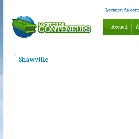
Accueil
À
Shawville