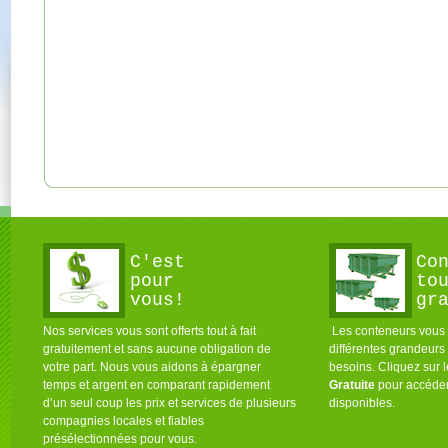
C'est
Co
pour
to
vous!
gr
Nos services vous sont offerts tout à fait
Les conteneurs vous s
gratuitement et sans aucune obligation de
différentes grandeurs
votre part. Nous vous aidons à épargner
besoins. Cliquez sur 
temps et argent en comparant rapidement
Gratuite
pour accéder
d’un seul coup les prix et services de plusieurs
disponibles.
compagnies locales et fiables
présélectionnées pour vous.