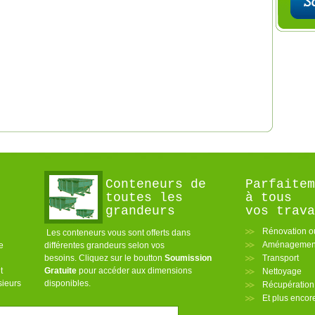
Conteneurs de
Parfaitem
toutes les
à tous
grandeurs
vos trava
Rénovation o
Les conteneurs vous sont offerts dans
Aménagement
e
différentes grandeurs selon vos
besoins. Cliquez sur le boutton
Soumission
Transport
t
Gratuite
pour accéder aux dimensions
Nettoyage
sieurs
disponibles.
Récupération
Et plus enco