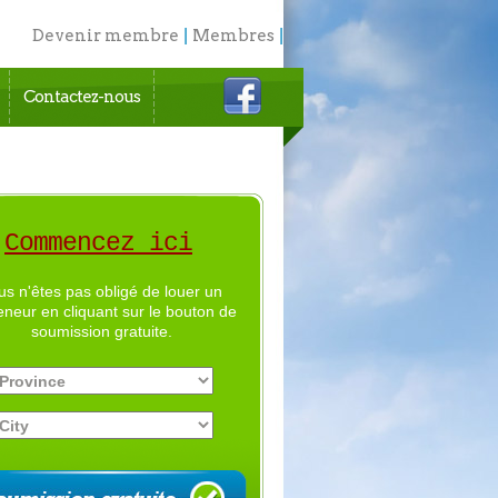
Devenir membre
|
Membres
|
English
Contactez-nous
Commencez ici
us n'êtes pas obligé de louer un
eneur en cliquant sur le bouton de
soumission gratuite.