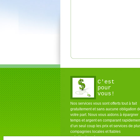
C'est
pour
vous!
Nos services vous sont offerts tout à fait
gratuitement et sans aucune obligation d
votre part. Nous vous aidons à épargner
temps et argent en comparant rapidemen
d’un seul coup les prix et services de plu
compagnies locales et fiables
présélectionnées pour vous.