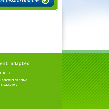
ent adaptés
ux :
u construction neuve
s paysagers
re…